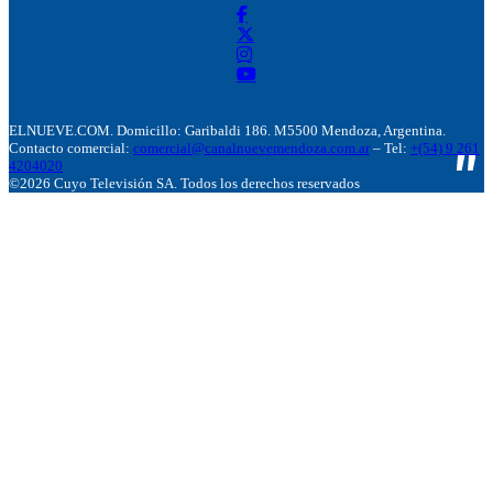
ELNUEVE.COM. Domicillo: Garibaldi 186. M5500 Mendoza, Argentina.
Contacto comercial:
comercial@canalnuevemendoza.com.ar
– Tel:
+(54) 9 261
4204020
©2026 Cuyo Televisión SA. Todos los derechos reservados