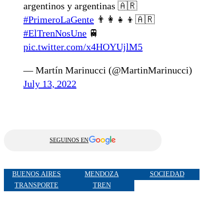
argentinos y argentinas 🇦🇷
#PrimeroLaGente
👨‍👩‍👧‍👦🇦🇷
#ElTrenNosUne
🚆
pic.twitter.com/x4HOYUjlM5
— Martín Marinucci (@MartinMarinucci)
July 13, 2022
SEGUINOS EN
BUENOS AIRES
MENDOZA
SOCIEDAD
TRANSPORTE
TREN