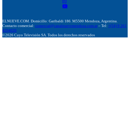
ELNUEVE.COM. Domicillo: Garibaldi 186. M5500 Mendoza, Argentina.
Contacto comercial:
comercial@canalnuevemendoza.com.ar
– Tel:
+(54) 9 261
4204020
©2026 Cuyo Televisión SA. Todos los derechos reservados