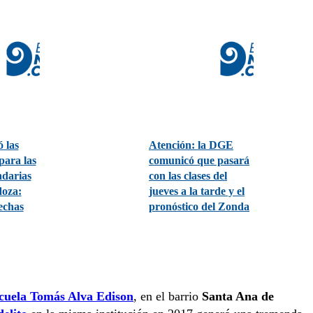
 las
Atención: la DGE
para las
comunicó que pasará
ndarias
con las clases del
oza:
jueves a la tarde y el
fechas
pronóstico del Zonda
scuela Tomás Alva Edison
, en el barrio
Santa Ana de