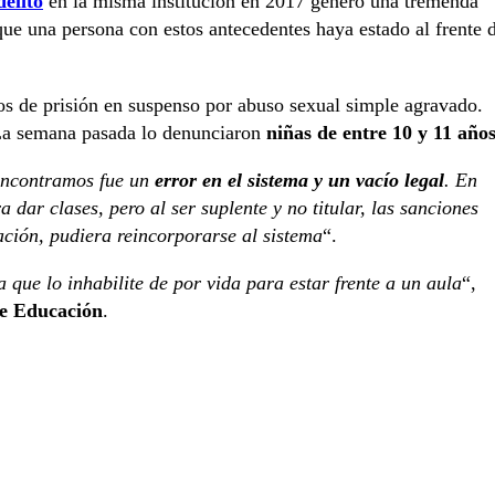
elito
en la misma institución en 2017 generó una tremenda
ue una persona con estos antecedentes haya estado al frente 
os de prisión en suspenso por abuso sexual simple agravado.
 La semana pasada lo denunciaron
niñas de entre 10 y 11 años
encontramos fue un
error en el sistema y un vacío legal
. En
 dar clases, pero al ser suplente y no titular, las sanciones
tación, pudiera reincorporarse al sistema
“.
que lo inhabilite de por vida para estar frente a un aula
“,
de Educación
.