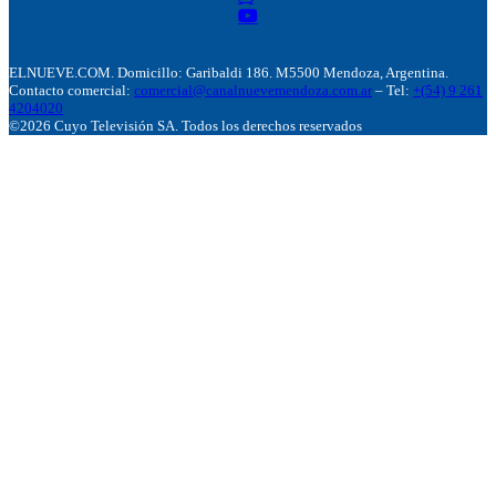
ELNUEVE.COM. Domicillo: Garibaldi 186. M5500 Mendoza, Argentina.
Contacto comercial:
comercial@canalnuevemendoza.com.ar
– Tel:
+(54) 9 261
4204020
©2026 Cuyo Televisión SA. Todos los derechos reservados