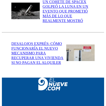
UN COHETE DE SPACEX
GOLPEÓ LA LUNA EN UN
EVENTO QUE PROMETIÓ
MÁS DE LO QUE
REALMENTE MOSTRÓ
DESALOJOS EXPRÉS: CÓMO
FUNCIONARÍA EL NUEVO
MECANISMO PARA
RECUPERAR UNA VIVIENDA
SI NO PAGAN EL ALQUILER