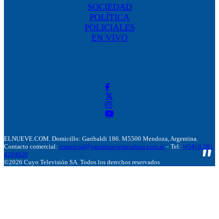
SOCIEDAD
POLÍTICA
POLICIALES
EN VIVO
ELNUEVE.COM. Domicillo: Garibaldi 186. M5500 Mendoza, Argentina.
Contacto comercial:
comercial@canalnuevemendoza.com.ar
– Tel:
+(54) 9 261
4204020
©2026 Cuyo Televisión SA. Todos los derechos reservados