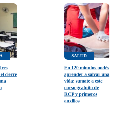
A
SALUD
dres
En 120 minutos podés
el cierre
aprender a salvar una
una
vida: sumate a este
a
curso gratuito de
RCP y primeros
auxilios