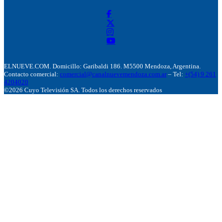
ELNUEVE.COM. Domicillo: Garibaldi 186. M5500 Mendoza, Argentina.
Contacto comercial:
comercial@canalnuevemendoza.com.ar
– Tel:
+(54) 9 261
4204020
©2026 Cuyo Televisión SA. Todos los derechos reservados