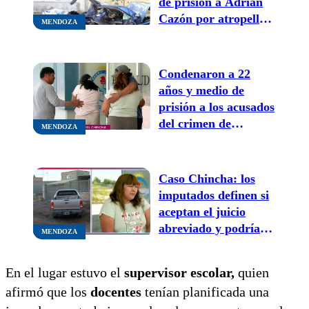
de prisión a Adrián
Cazón por atropellar
MENDOZA
y matar a un padre y
su hija
Condenaron a 22
años y medio de
prisión a los acusados
del crimen de
MENDOZA
“Chincha”
Caso Chincha: los
imputados definen si
aceptan el juicio
abreviado y podría
MENDOZA
haber sentencia hoy
En el lugar estuvo el
supervisor escolar,
quien
afirmó que los
docentes
tenían planificada una