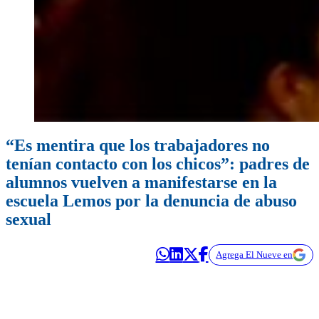
“Es mentira que los trabajadores no
tenían contacto con los chicos”: padres de
alumnos vuelven a manifestarse en la
escuela Lemos por la denuncia de abuso
sexual
Agrega El Nueve en