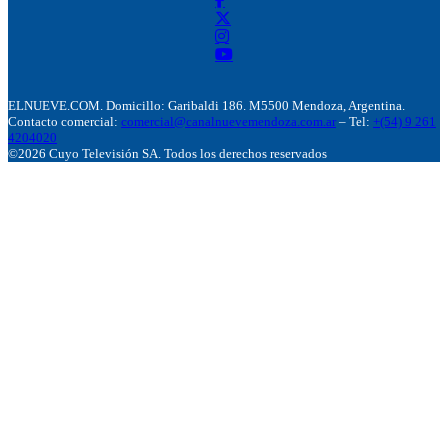
ELNUEVE.COM. Domicillo: Garibaldi 186. M5500 Mendoza, Argentina.
Contacto comercial:
comercial@canalnuevemendoza.com.ar
– Tel:
+(54) 9 261
4204020
©2026 Cuyo Televisión SA. Todos los derechos reservados