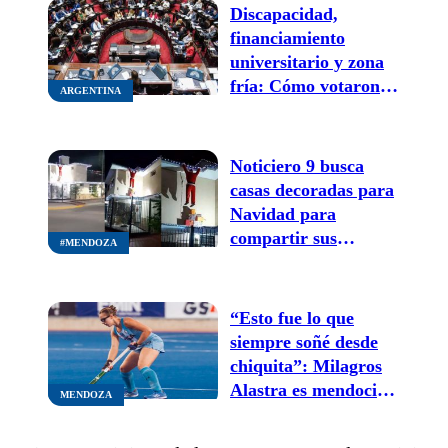
Discapacidad,
financiamiento
universitario y zona
fría: Cómo votaron
ARGENTINA
los mendocinos el
presupuesto 2026
Noticiero 9 busca
casas decoradas para
Navidad para
compartir sus
#MENDOZA
postales festivas
“Esto fue lo que
siempre soñé desde
chiquita”: Milagros
Alastra es mendocina
MENDOZA
y la mejor jugadora
del mundo en el