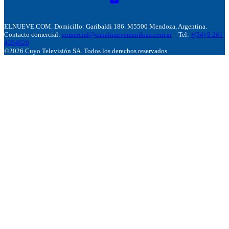
ELNUEVE.COM. Domicillo: Garibaldi 186. M5500 Mendoza, Argentina.
Contacto comercial:
comercial@canalnuevemendoza.com.ar
– Tel:
+(54) 9 261
4204020
©2026 Cuyo Televisión SA. Todos los derechos reservados