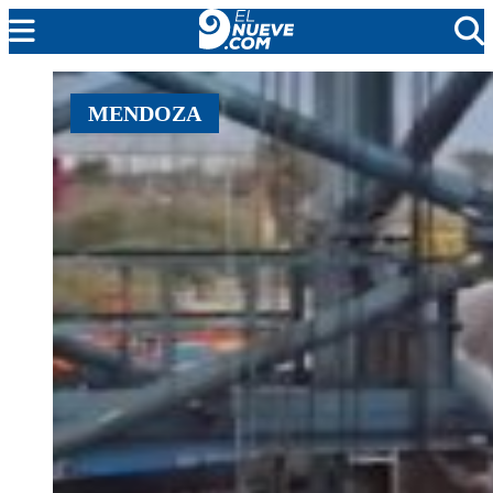
EL NUEVE
MENDOZA
SOCIEDAD
POLÍTICA
POLICIALES
EN VIVO