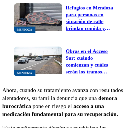
nacidos
Refugios en Mendoza
para personas en
situación de calle
brindan comida y
MENDOZA
acompañamiento
profesional: dónde
quedan
Obras en el Acceso
Sur: cuándo
comienzan y cuáles
serán los tramos
MENDOZA
afectados
Ahora, cuando su tratamiento avanza con resultados
alentadores, su familia denuncia que una
demora
burocrática
pone en riesgo el
acceso a una
medicación fundamental para su recuperación.
“
Este medicamento disminuye muchísimo las