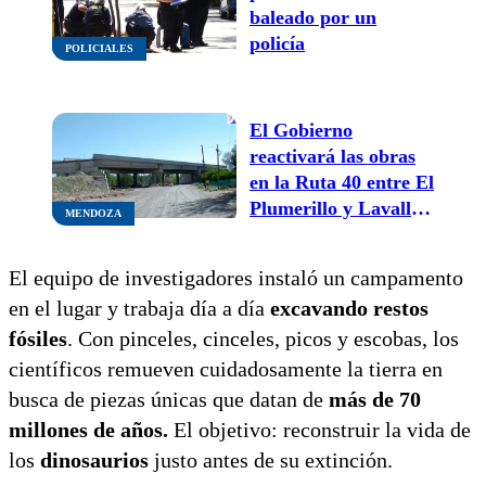
baleado por un
policía
POLICIALES
El Gobierno
reactivará las obras
en la Ruta 40 entre El
Plumerillo y Lavalle:
MENDOZA
el reclamo de los
vecinos tras dos años
El equipo de investigadores instaló un campamento
de espera
en el lugar y trabaja día a día
excavando restos
fósiles
. Con pinceles, cinceles, picos y escobas, los
científicos remueven cuidadosamente la tierra en
busca de piezas únicas que datan de
más de 70
millones de años.
El objetivo: reconstruir la vida de
los
dinosaurios
justo antes de su extinción.