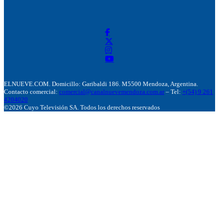
ELNUEVE.COM. Domicillo: Garibaldi 186. M5500 Mendoza, Argentina.
Contacto comercial:
comercial@canalnuevemendoza.com.ar
– Tel:
+(54) 9 261
4204020
©2026 Cuyo Televisión SA. Todos los derechos reservados