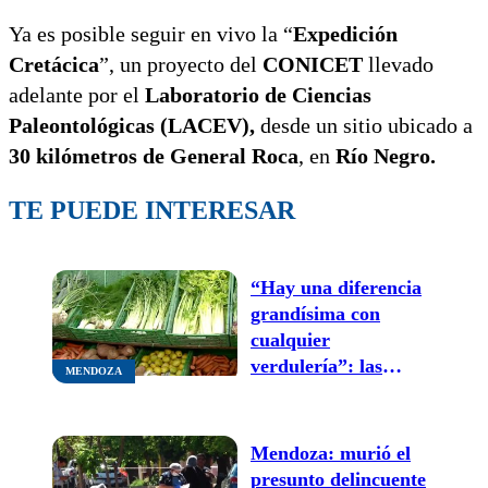
Ya es posible seguir en vivo la “
Expedición
Cretácica
”, un proyecto del
CONICET
llevado
adelante por el
Laboratorio de Ciencias
Paleontológicas (LACEV),
desde un sitio ubicado a
30 kilómetros de General Roca
, en
Río Negro.
TE PUEDE INTERESAR
“Hay una diferencia
grandísima con
cualquier
verdulería”: las
MENDOZA
estrategias de los
mendocinos frente a
la suba de precios en
Mendoza: murió el
frutas y verduras
presunto delincuente