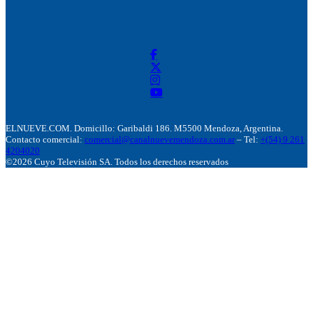
ELNUEVE.COM. Domicillo: Garibaldi 186. M5500 Mendoza, Argentina.
Contacto comercial:
comercial@canalnuevemendoza.com.ar
– Tel:
+(54) 9 261
4204020
©2026 Cuyo Televisión SA. Todos los derechos reservados