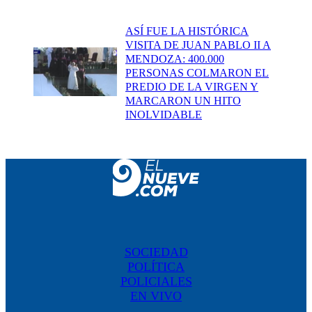
ASÍ FUE LA HISTÓRICA
VISITA DE JUAN PABLO II A
MENDOZA: 400.000
PERSONAS COLMARON EL
PREDIO DE LA VIRGEN Y
MARCARON UN HITO
INOLVIDABLE
SOCIEDAD
POLÍTICA
POLICIALES
EN VIVO