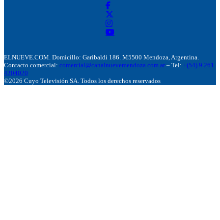
ELNUEVE.COM. Domicillo: Garibaldi 186. M5500 Mendoza, Argentina.
Contacto comercial:
comercial@canalnuevemendoza.com.ar
– Tel:
+(54) 9 261
4204020
©2026 Cuyo Televisión SA. Todos los derechos reservados