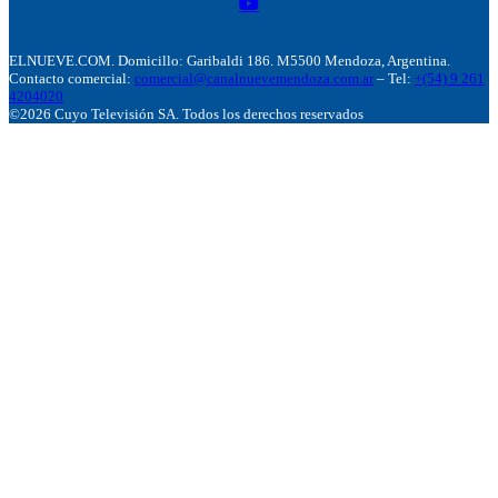
ELNUEVE.COM. Domicillo: Garibaldi 186. M5500 Mendoza, Argentina.
Contacto comercial:
comercial@canalnuevemendoza.com.ar
– Tel:
+(54) 9 261
4204020
©2026 Cuyo Televisión SA. Todos los derechos reservados