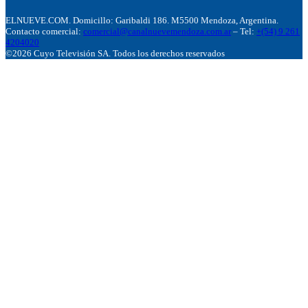
ELNUEVE.COM. Domicillo: Garibaldi 186. M5500 Mendoza, Argentina.
Contacto comercial:
comercial@canalnuevemendoza.com.ar
– Tel:
+(54) 9 261
4204020
©2026 Cuyo Televisión SA. Todos los derechos reservados