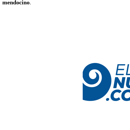
mendocino
.