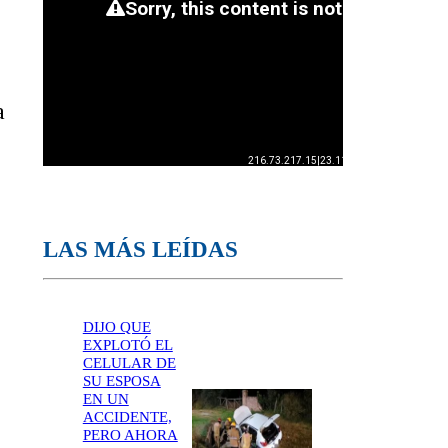
a
LAS MÁS LEÍDAS
DIJO QUE
EXPLOTÓ EL
CELULAR DE
SU ESPOSA
EN UN
ACCIDENTE,
PERO AHORA