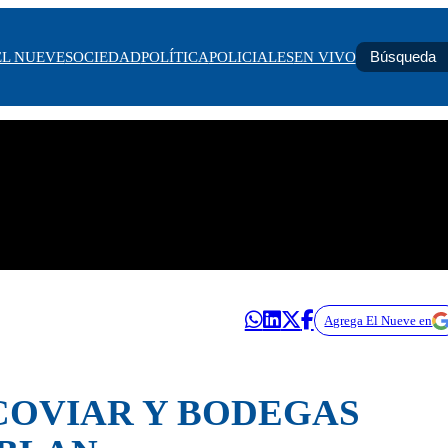
EL NUEVE
SOCIEDAD
POLÍTICA
POLICIALES
EN VIVO
Agrega El Nueve en
 COVIAR Y BODEGAS