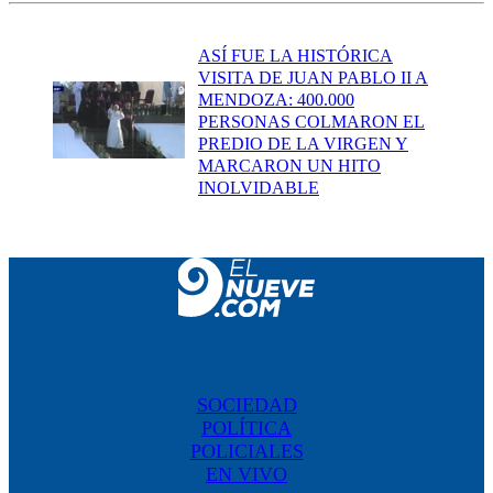
ASÍ FUE LA HISTÓRICA
VISITA DE JUAN PABLO II A
MENDOZA: 400.000
PERSONAS COLMARON EL
PREDIO DE LA VIRGEN Y
MARCARON UN HITO
INOLVIDABLE
SOCIEDAD
POLÍTICA
POLICIALES
EN VIVO