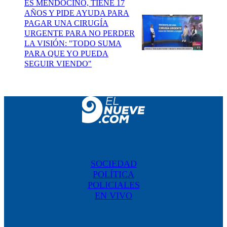
ES MENDOCINO, TIENE 17
AÑOS Y PIDE AYUDA PARA
PAGAR UNA CIRUGÍA
URGENTE PARA NO PERDER
LA VISIÓN: "TODO SUMA
PARA QUE YO PUEDA
SEGUIR VIENDO"
SOCIEDAD
POLÍTICA
POLICIALES
EN VIVO