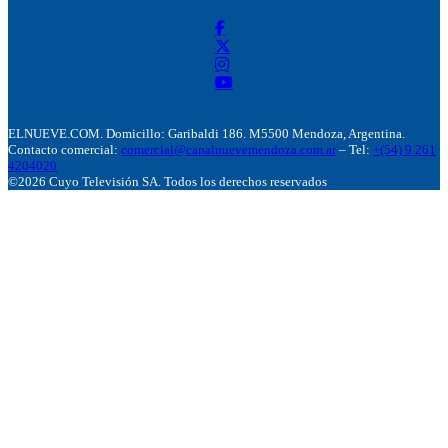
ELNUEVE.COM. Domicillo: Garibaldi 186. M5500 Mendoza, Argentina.
Contacto comercial:
comercial@canalnuevemendoza.com.ar
– Tel:
+(54) 9 261
4204020
©2026 Cuyo Televisión SA. Todos los derechos reservados