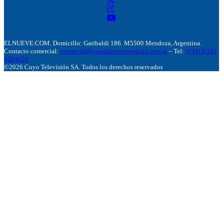
ELNUEVE.COM. Domicillo: Garibaldi 186. M5500 Mendoza, Argentina.
Contacto comercial:
comercial@canalnuevemendoza.com.ar
– Tel:
+(54) 9 261
4204020
©2026 Cuyo Televisión SA. Todos los derechos reservados