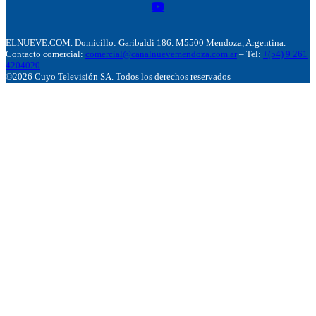
ELNUEVE.COM. Domicillo: Garibaldi 186. M5500 Mendoza, Argentina.
Contacto comercial:
comercial@canalnuevemendoza.com.ar
– Tel:
+(54) 9 261
4204020
©2026 Cuyo Televisión SA. Todos los derechos reservados