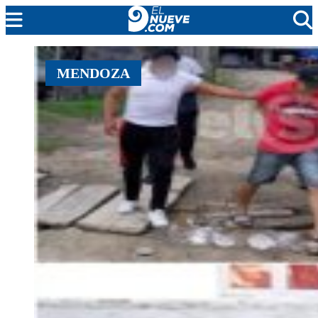
EL NUEVE
MENDOZA
SOCIEDAD
POLÍTICA
POLICIALES
EN VIVO