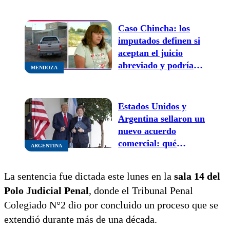
Caso Chincha: los
imputados definen si
aceptan el juicio
abreviado y podría
MENDOZA
haber sentencia hoy
Estados Unidos y
Argentina sellaron un
nuevo acuerdo
comercial: qué
ARGENTINA
implica y cómo
impacta en la
La sentencia fue dictada este lunes en la
sala 14 del
economía local
Polo Judicial Penal
, donde el Tribunal Penal
Colegiado N°2 dio por concluido un proceso que se
extendió durante más de una década.