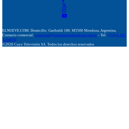
ELNUEVE.COM. Domicillo: Garibaldi 186. M5500 Mendoza, Argentina.
Contacto comercial:
comercial@canalnuevemendoza.com.ar
– Tel:
+(54) 9 261
4204020
©2026 Cuyo Televisión SA. Todos los derechos reservados