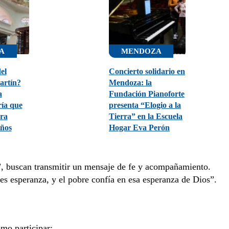
A
MENDOZA
el
Concierto solidario en
artín?
Mendoza: la
a
Fundación Pianoforte
ría que
presenta “Elogio a la
ara
Tierra” en la Escuela
años
Hogar Eva Perón
a”, buscan transmitir un mensaje de fe y acompañamiento.
es esperanza, y el pobre confía en esa esperanza de Dios”.
ómo participar: