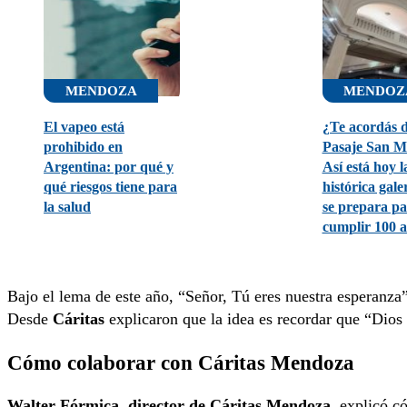
MENDOZA
MENDOZ
El vapeo está
¿Te acordás d
prohibido en
Pasaje San M
Argentina: por qué y
Así está hoy l
qué riesgos tiene para
histórica gale
la salud
se prepara p
cumplir 100 
Bajo el lema de este año, “Señor, Tú eres nuestra esperanz
Desde
Cáritas
explicaron que la idea es recordar que “Dios 
Cómo colaborar con Cáritas Mendoza
Walter Fórmica
,
director de Cáritas Mendoza
, explicó c