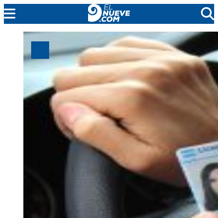
EL NUEVE
SOCIEDAD
POLÍTICA
POLICIALES
EN VIVO