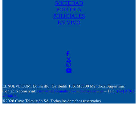
SOCIEDAD
POLÍTICA
POLICIALES
EN VIVO
ELNUEVE.COM. Domicillo: Garibaldi 186. M5500 Mendoza, Argentina.
Contacto comercial:
comercial@canalnuevemendoza.com.ar
– Tel:
+(54) 9 261
4204020
©2026 Cuyo Televisión SA. Todos los derechos reservados