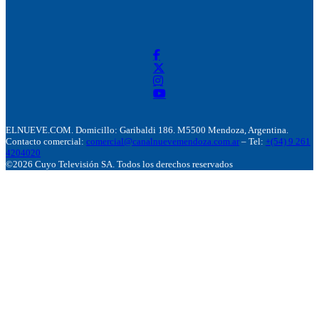
ELNUEVE.COM. Domicillo: Garibaldi 186. M5500 Mendoza, Argentina.
Contacto comercial:
comercial@canalnuevemendoza.com.ar
– Tel:
+(54) 9 261
4204020
©2026 Cuyo Televisión SA. Todos los derechos reservados