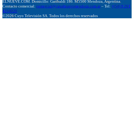
ELNUEVE.COM. Domicillo: Garibaldi 186. M5500 Mendoza, Argentina.
Contacto comercial:
comercial@canalnuevemendoza.com.ar
– Tel:
+(54) 9 261
4204020
©2026 Cuyo Televisión SA. Todos los derechos reservados