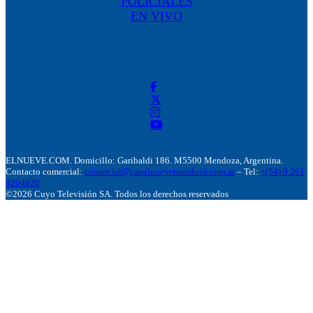
POLICIALES
EN VIVO
ELNUEVE.COM. Domicillo: Garibaldi 186. M5500 Mendoza, Argentina.
Contacto comercial:
comercial@canalnuevemendoza.com.ar
– Tel:
+(54) 9 261
4204020
©2026 Cuyo Televisión SA. Todos los derechos reservados