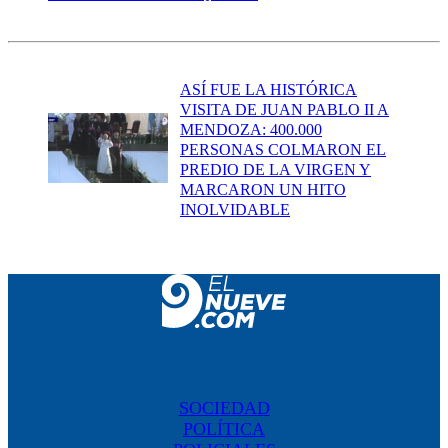
ASÍ FUE LA HISTÓRICA
VISITA DE JUAN PABLO II A
MENDOZA: 400.000
PERSONAS COLMARON EL
PREDIO DE LA VIRGEN Y
MARCARON UN HITO
INOLVIDABLE
SOCIEDAD
POLÍTICA