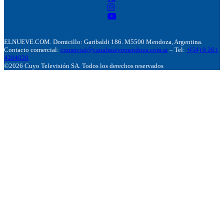
ELNUEVE.COM. Domicillo: Garibaldi 186. M5500 Mendoza, Argentina.
Contacto comercial:
comercial@canalnuevemendoza.com.ar
– Tel:
+(54) 9 261
4204020
©2026 Cuyo Televisión SA. Todos los derechos reservados