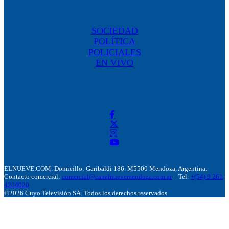
SOCIEDAD
POLÍTICA
POLICIALES
EN VIVO
ELNUEVE.COM. Domicillo: Garibaldi 186. M5500 Mendoza, Argentina.
Contacto comercial:
comercial@canalnuevemendoza.com.ar
– Tel:
+(54) 9 261
4204020
©2026 Cuyo Televisión SA. Todos los derechos reservados