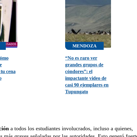
MENDOZA
Cómo
“No es raro ver
e
grandes grupos de
 tu cena
cóndores”: el
o
impactante video de
casi 90 ejemplares en
Tupungato
ción
a todos los estudiantes involucrados, incluso a quienes,
as más graves señaladas por las autoridades. Esto generó fuert