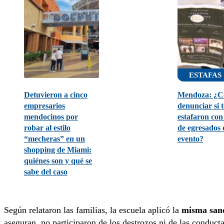
ESTAFAS
Detuvieron a cinco
Mendoza: ¿
empresarios
denunciar si t
mendocinos por
estafaron con
robar al estilo
de egresados 
“mecheras” en un
evento?
shopping de Miami:
quiénes son y qué se
sabe del caso
Según relataron las familias, la escuela aplicó la
misma san
aseguran, no participaron de los destrozos ni de las conduct