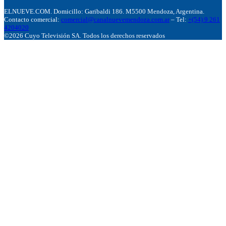
ELNUEVE.COM. Domicillo: Garibaldi 186. M5500 Mendoza, Argentina.
Contacto comercial:
comercial@canalnuevemendoza.com.ar
– Tel:
+(54) 9 261
4204020
©2026 Cuyo Televisión SA. Todos los derechos reservados