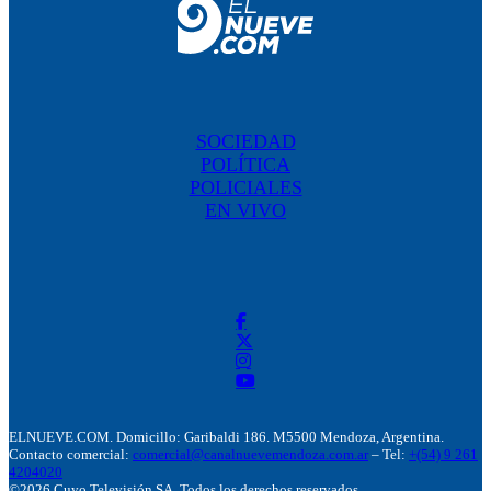
SOCIEDAD
POLÍTICA
POLICIALES
EN VIVO
ELNUEVE.COM. Domicillo: Garibaldi 186. M5500 Mendoza, Argentina.
Contacto comercial:
comercial@canalnuevemendoza.com.ar
– Tel:
+(54) 9 261
4204020
©2026 Cuyo Televisión SA. Todos los derechos reservados