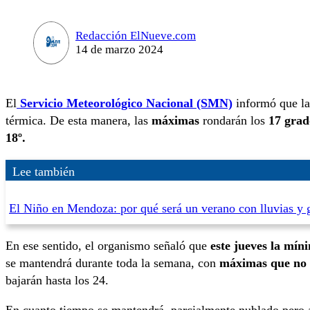
Redacción ElNueve.com
14 de marzo 2024
El
Servicio Meteorológico Nacional (SMN)
informó que l
térmica. De esta manera, las
máximas
rondarán los
17 grad
18º.
Lee también
El Niño en Mendoza: por qué será un verano con lluvias y 
En ese sentido, el organismo señaló que
este jueves la mín
se mantendrá durante toda la semana, con
máximas que no 
bajarán hasta los 24.