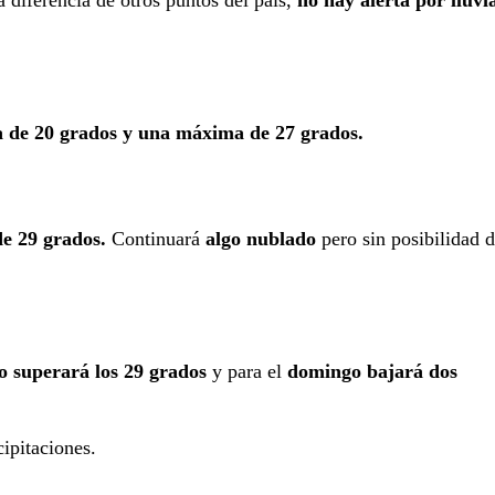
diferencia de otros puntos del país,
no hay alerta por lluvi
 de 20 grados y una máxima de 27 grados.
e 29 grados.
Continuará
algo nublado
pero sin posibilidad 
o superará los 29 grados
y para el
domingo bajará dos
ipitaciones.