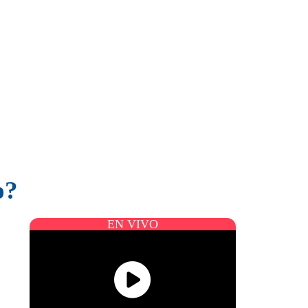
o?
EN VIVO