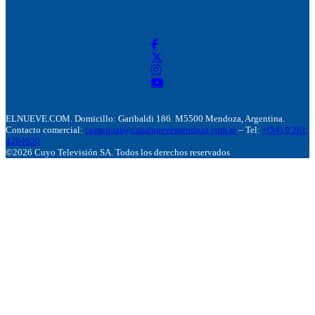
ELNUEVE.COM. Domicillo: Garibaldi 186. M5500 Mendoza, Argentina.
Contacto comercial:
comercial@canalnuevemendoza.com.ar
– Tel:
+(54) 9 261
4204020
©2026 Cuyo Televisión SA. Todos los derechos reservados