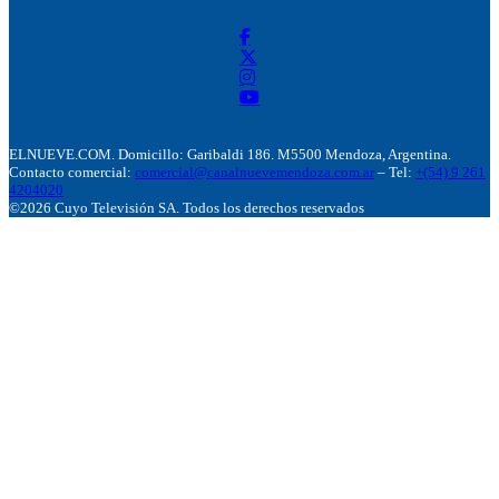
ELNUEVE.COM. Domicillo: Garibaldi 186. M5500 Mendoza, Argentina.
Contacto comercial:
comercial@canalnuevemendoza.com.ar
– Tel:
+(54) 9 261
4204020
©2026 Cuyo Televisión SA. Todos los derechos reservados