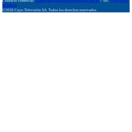
Contacto comercial:
comercial@canalnuevemendoza.com.ar
– Tel:
+(54) 9 261
4204020
©2026 Cuyo Televisión SA. Todos los derechos reservados