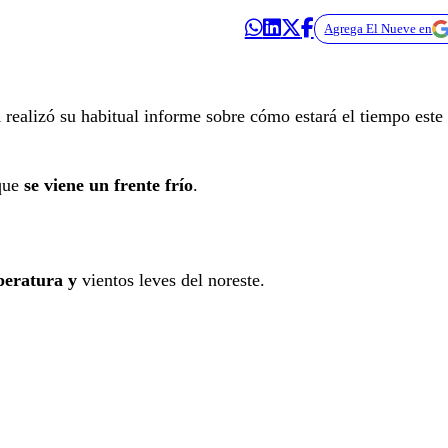
Agrega El Nueve en
a
realizó su habitual informe sobre cómo estará el tiempo este
 que
se viene un frente frío
.
peratura y
vientos leves del noreste.