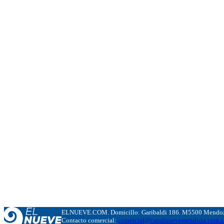
ELNUEVE.COM. Domicillo: Garibaldi 186. M5500 Mendoza
Contacto comercial:
comercial@canalnuevemendoza.com.a