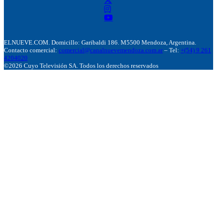
ELNUEVE.COM. Domicillo: Garibaldi 186. M5500 Mendoza, Argentina.
Contacto comercial:
comercial@canalnuevemendoza.com.ar
– Tel:
+(54) 9 261
4204020
©2026 Cuyo Televisión SA. Todos los derechos reservados