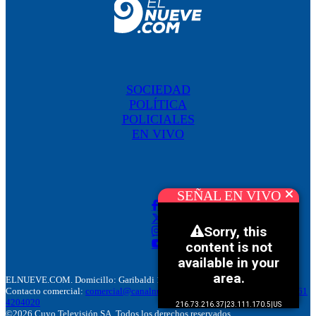
SOCIEDAD
POLÍTICA
POLICIALES
EN VIVO
SEÑAL EN VIVO
ELNUEVE.COM. Domicillo: Garibaldi 186. M5500 Mendoza, Argentina.
Contacto comercial:
comercial@canalnuevemendoza.com.ar
– Tel:
+(54) 9 261
4204020
©2026 Cuyo Televisión SA. Todos los derechos reservados