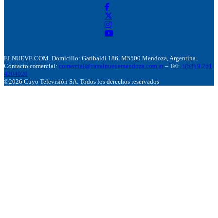
ELNUEVE.COM. Domicillo: Garibaldi 186. M5500 Mendoza, Argentina.
Contacto comercial:
comercial@canalnuevemendoza.com.ar
– Tel:
+(54) 9 261
4204020
©2026 Cuyo Televisión SA. Todos los derechos reservados