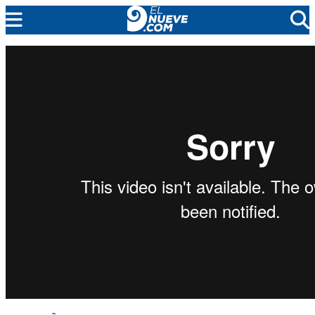
EL NUEVE
SOCIEDAD
POLÍTICA
POLICIALES
EN VIVO