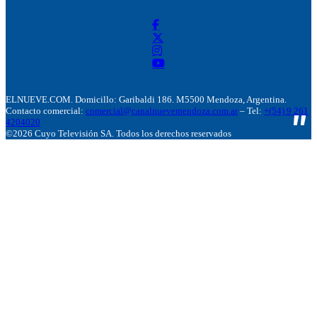
ELNUEVE.COM. Domicillo: Garibaldi 186. M5500 Mendoza, Argentina.
Contacto comercial:
comercial@canalnuevemendoza.com.ar
– Tel:
+(54) 9 261
4204020
©2026 Cuyo Televisión SA. Todos los derechos reservados