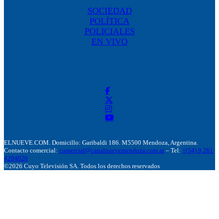
SOCIEDAD
POLÍTICA
POLICIALES
EN VIVO
ELNUEVE.COM. Domicillo: Garibaldi 186. M5500 Mendoza, Argentina.
Contacto comercial:
comercial@canalnuevemendoza.com.ar
– Tel:
+(54) 9 261
4204020
©2026 Cuyo Televisión SA. Todos los derechos reservados