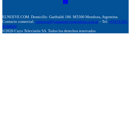
ELNUEVE.COM. Domicillo: Garibaldi 186. M5500 Mendoza, Argentina.
Contacto comercial:
comercial@canalnuevemendoza.com.ar
– Tel:
+(54) 9 261
4204020
©2026 Cuyo Televisión SA. Todos los derechos reservados