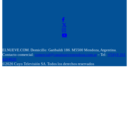
ELNUEVE.COM. Domicillo: Garibaldi 186. M5500 Mendoza, Argentina.
Contacto comercial:
comercial@canalnuevemendoza.com.ar
– Tel:
+(54) 9 261
4204020
©2026 Cuyo Televisión SA. Todos los derechos reservados