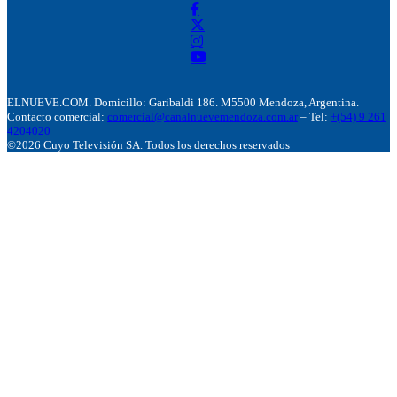
ELNUEVE.COM. Domicillo: Garibaldi 186. M5500 Mendoza, Argentina.
Contacto comercial:
comercial@canalnuevemendoza.com.ar
– Tel:
+(54) 9 261
4204020
©2026 Cuyo Televisión SA. Todos los derechos reservados