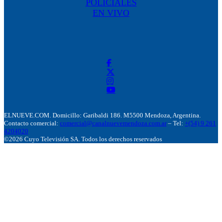
POLICIALES
EN VIVO
ELNUEVE.COM. Domicillo: Garibaldi 186. M5500 Mendoza, Argentina.
Contacto comercial:
comercial@canalnuevemendoza.com.ar
– Tel:
+(54) 9 261
4204020
©2026 Cuyo Televisión SA. Todos los derechos reservados