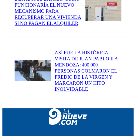
FUNCIONARÍA EL NUEVO
MECANISMO PARA
RECUPERAR UNA VIVIENDA
SI NO PAGAN EL ALQUILER
ASÍ FUE LA HISTÓRICA
VISITA DE JUAN PABLO II A
MENDOZA: 400.000
PERSONAS COLMARON EL
PREDIO DE LA VIRGEN Y
MARCARON UN HITO
INOLVIDABLE